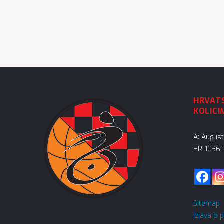
HRVATS
KOLICI
A: Augus
HR-10361 
Sitemap
Izjava o 