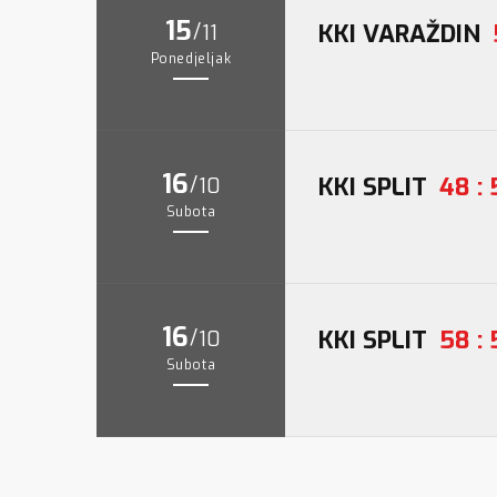
15
/
KKI VARAŽDIN
11
Ponedjeljak
16
/
KKI SPLIT
48 : 
10
Subota
16
/
KKI SPLIT
58 : 
10
Subota