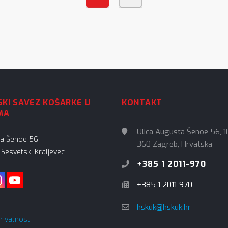
KI SAVEZ KOŠARKE U
KONTAKT
MA
Ulica Augusta Šenoe 56, 1
ta Šenoe 56,
360 Zagreb, Hrvatska
Sesvetski Kraljevec
+385 1 2011-970
+385 1 2011-970
hskuk@hskuk.hr
privatnosti