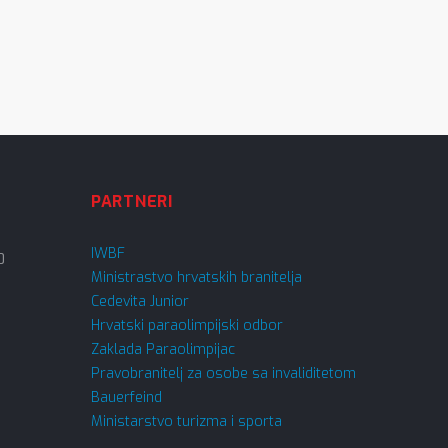
PARTNERI
IWBF
0
Ministrastvo hrvatskih branitelja
Cedevita Junior
Hrvatski paraolimpijski odbor
Zaklada Paraolimpijac
Pravobranitelj za osobe sa invaliditetom
Bauerfeind
Ministarstvo turizma i sporta