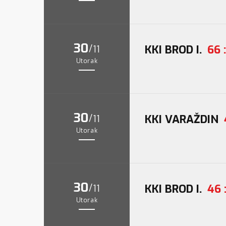
30
/
KKI BROD I.
66 
11
Utorak
30
/
KKI VARAŽDIN
11
Utorak
30
/
KKI BROD I.
46 
11
Utorak