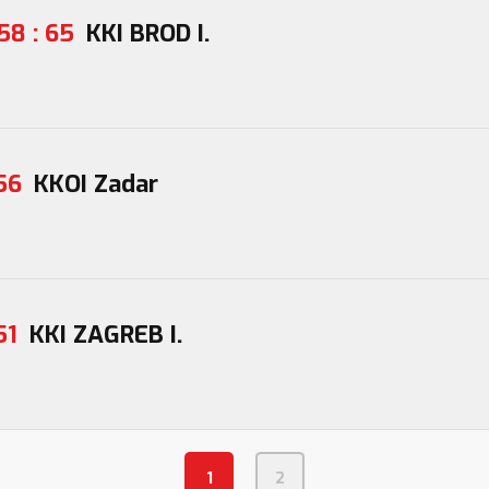
58 : 65
KKI BROD I.
56
KKOI Zadar
51
KKI ZAGREB I.
1
2