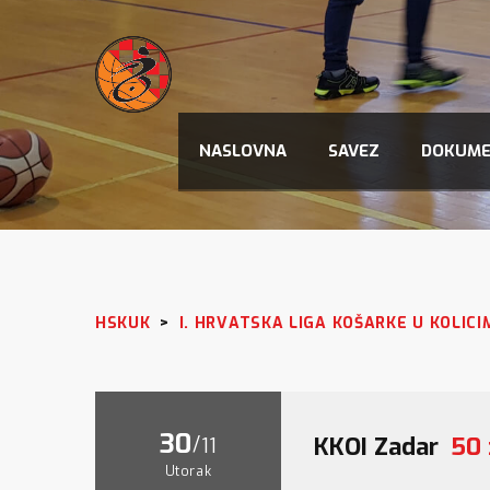
NASLOVNA
SAVEZ
DOKUME
HSKUK
>
I. HRVATSKA LIGA KOŠARKE U KOLICI
30
/
KKOI Zadar
50 
11
Utorak