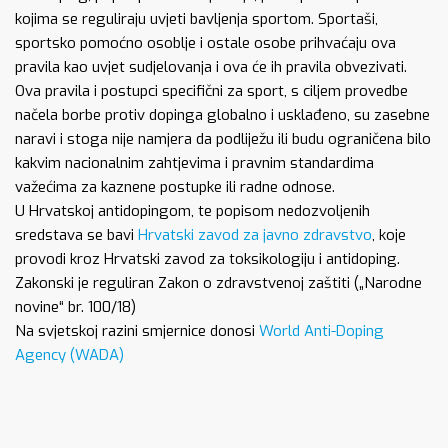
kojima se reguliraju uvjeti bavljenja sportom. Sportaši,
sportsko pomoćno osoblje i ostale osobe prihvaćaju ova
pravila kao uvjet sudjelovanja i ova će ih pravila obvezivati.
Ova pravila i postupci specifični za sport, s ciljem provedbe
načela borbe protiv dopinga globalno i usklađeno, su zasebne
naravi i stoga nije namjera da podliježu ili budu ograničena bilo
kakvim nacionalnim zahtjevima i pravnim standardima
važećima za kaznene postupke ili radne odnose.
U Hrvatskoj antidopingom, te popisom nedozvoljenih
sredstava se bavi
Hrvatski zavod za javno zdravstvo
, koje
provodi kroz Hrvatski zavod za toksikologiju i antidoping.
Zakonski je reguliran Zakon o zdravstvenoj zaštiti („Narodne
novine“ br. 100/18)
Na svjetskoj razini smjernice donosi
World Anti-Doping
Agency (WADA)