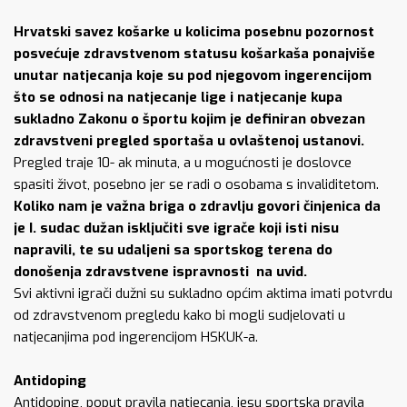
Hrvatski savez košarke u kolicima posebnu pozornost
posvećuje zdravstvenom statusu košarkaša ponajviše
unutar natjecanja koje su pod njegovom ingerencijom
što se odnosi na natjecanje lige i natjecanje kupa
sukladno Zakonu o športu kojim je definiran obvezan
zdravstveni pregled sportaša u ovlaštenoj ustanovi.
Pregled traje 10- ak minuta, a u mogućnosti je doslovce
spasiti život, posebno jer se radi o osobama s invaliditetom.
Koliko nam je važna briga o zdravlju govori činjenica da
je I. sudac dužan isključiti sve igrače koji isti nisu
napravili, te su udaljeni sa sportskog terena do
donošenja zdravstvene ispravnosti na uvid.
Svi aktivni igrači dužni su sukladno općim aktima imati potvrdu
od zdravstvenom pregledu kako bi mogli sudjelovati u
natjecanjima pod ingerencijom HSKUK-a.
Antidoping
Antidoping, poput pravila natjecanja, jesu sportska pravila