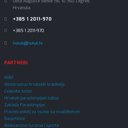
Ulica Augusta Šenoe 56, 10 360 Zagreb,
Hrvatska
+385 1 2011-970
+385 1 2011-970
hskuk@hskuk.hr
PARTNERI
IWBF
Ministrastvo hrvatskih branitelja
Cedevita Junior
Hrvatski paraolimpijski odbor
Zaklada Paraolimpijac
Pravobranitelj za osobe sa invaliditetom
Bauerfeind
Ministarstvo turizma i sporta