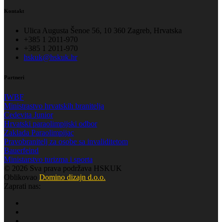
Kontakt
Ulica Augusta Šenoe 56, 10 360 Zagreb, Hrvatska
+385 1 2011-970
+385 1 2011-970
hskuk@hskuk.hr
Partneri
IWBF
Ministrastvo hrvatskih branitelja
Cedevita Junior
Hrvatski paraolimpijski odbor
Zaklada Paraolimpijac
Pravobranitelj za osobe sa invaliditetom
Bauerfeind
Ministarstvo turizma i sporta
© 2026 Sva prava podržava HSKUK
Oblikovao
Domino dizajn d.o.o.
Zaprati nas: