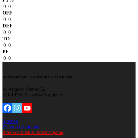
0
0
OFF
0
0
DEF
0
0
TO
0
0
PF
0
0
HRVATSKI SAVEZ KOŠARKE U KOLICIMA
A: Augusta Šenoe 56,
HR-10361 Sesvetski Kraljevec
Sitemap
Izjava o privatnosti
Pravo na pristup informacijama