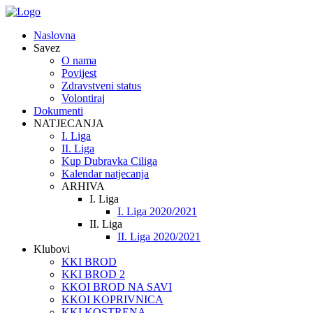
Naslovna
Savez
O nama
Povijest
Zdravstveni status
Volontiraj
Dokumenti
NATJECANJA
I. Liga
II. Liga
Kup Dubravka Ciliga
Kalendar natjecanja
ARHIVA
I. Liga
I. Liga 2020/2021
II. Liga
II. Liga 2020/2021
Klubovi
KKI BROD
KKI BROD 2
KKOI BROD NA SAVI
KKOI KOPRIVNICA
KKI KOSTRENA