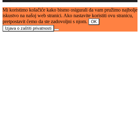
Mi koristimo kolačiće kako bismo osigurali da vam pružimo najbolje
iskustvo na našoj web stranici. Ako nastavite koristiti ovu stranicu,
pretpostavit ćemo da ste zadovoljni s njom.
OK
Izjava o zaštiti privatnosti