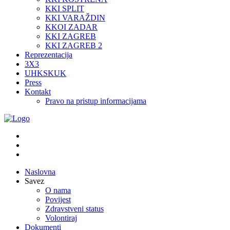
KKI SPLIT
KKI VARAŽDIN
KKOI ZADAR
KKI ZAGREB
KKI ZAGREB 2
Reprezentacija
3X3
UHKSKUK
Press
Kontakt
Pravo na pristup informacijama
Naslovna
Savez
O nama
Povijest
Zdravstveni status
Volontiraj
Dokumenti