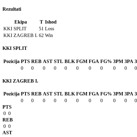
Rezultati
Ekipa
T
Ishod
KKI SPLIT
51
Loss
KKI ZAGREB I.
62
Win
KKI SPLIT
Pozicija
PTS
REB
AST
STL
BLK
FGM
FGA
FG%
3PM
3PA
0
0
0
0
0
0
0
0
0
0
0
KKI ZAGREB I.
Pozicija
PTS
REB
AST
STL
BLK
FGM
FGA
FG%
3PM
3PA
0
0
0
0
0
0
0
0
0
0
0
PTS
0
0
REB
0
0
AST