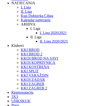
NATJECANJA
I. Liga
II. Liga
Kup Dubravka Ciliga
Kalendar natjecanja
ARHIVA
I. Liga
I. Liga 2020/2021
II. Liga
II. Liga 2020/2021
Klubovi
KKI BROD
KKI BROD 2
KKOI BROD NA SAVI
KKOI KOPRIVNICA
KKI KOSTRENA
KKI SPLIT
KKI VARAŽDIN
KKOI ZADAR
KKI ZAGREB
KKI ZAGREB 2
Reprezentacija
3X3
UHKSKUK
Press