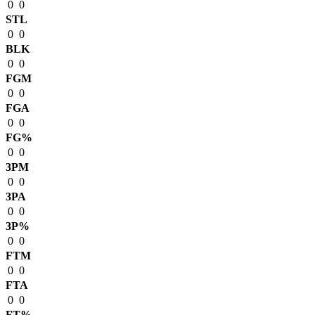
0
0
STL
0
0
BLK
0
0
FGM
0
0
FGA
0
0
FG%
0
0
3PM
0
0
3PA
0
0
3P%
0
0
FTM
0
0
FTA
0
0
FT%