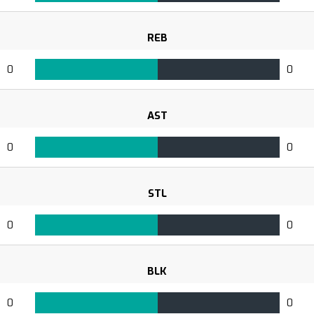
REB
0
0
AST
0
0
STL
0
0
BLK
0
0