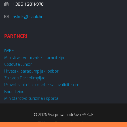
+385 1 2011-970
hskuk@hskuk.hr
PARTNERI
IWBF
Ministrastvo hrvatskih branitelja
Cedevita Junior
Hrvatski paraolimpijski odbor
Zaklada Paraolimpijac
Pravobranitelj za osobe sa invaliditetom
Bauerfeind
Ministarstvo turizma i sporta
© 2026 Sva prava podržava HSKUK
Oblikovao
Domino dizajn d.o.o.