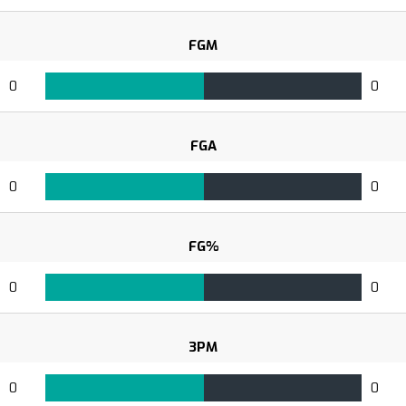
FGM
0
0
FGA
0
0
FG%
0
0
3PM
0
0