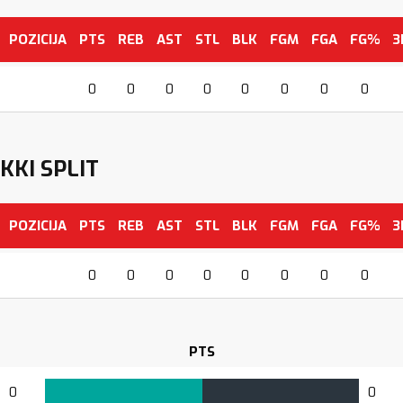
POZICIJA
PTS
REB
AST
STL
BLK
FGM
FGA
FG%
3
0
0
0
0
0
0
0
0
KKI SPLIT
POZICIJA
PTS
REB
AST
STL
BLK
FGM
FGA
FG%
3
0
0
0
0
0
0
0
0
PTS
0
0