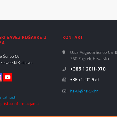
KI SAVEZ KOŠARKE U
KONTAKT
MA
Ulica Augusta Šenoe 56, 1
ta Šenoe 56,
360 Zagreb, Hrvatska
Sesvetski Kraljevec
+385 1 2011-970
+385 1 2011-970
hskuk@hskuk.hr
privatnosti
 pristup informacijama