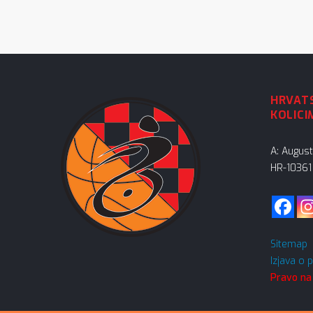
HRVATS
KOLICI
A: Augus
HR-10361 
Sitemap
Izjava o 
Pravo na