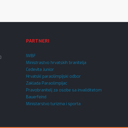
PARTNERI
IWBF
0
Ministrastvo hrvatskih branitelja
Cedevita Junior
Hrvatski paraolimpijski odbor
Zaklada Paraolimpijac
Pravobranitelj za osobe sa invaliditetom
Bauerfeind
Ministarstvo turizma i sporta