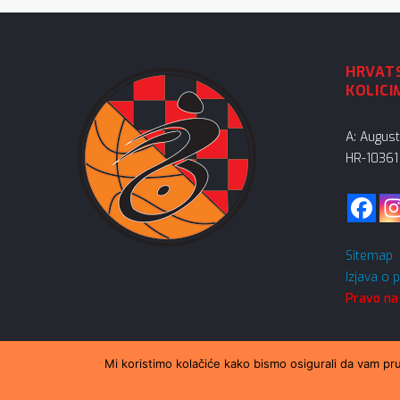
HRVATS
KOLICI
A: Augus
HR-10361 
Sitemap
Izjava o 
Pravo na
Mi koristimo kolačiće kako bismo osigurali da vam pru
© 2026 Sva prava podržava HSKUK