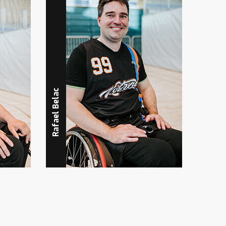
Nirvana Moschella
Rafael Belac