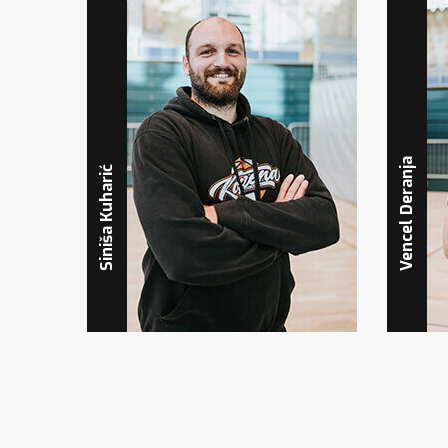
Vencel Deranja
Siniša Kuharić