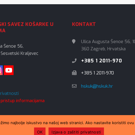
KI SAVEZ KOŠARKE U
KONTAKT
MA
Ulica Augusta Šenoe 56, 1
ta Šenoe 56,
360 Zagreb, Hrvatska
Sesvetski Kraljevec
+385 1 2011-970
+385 1 2011-970
hskuk@hskuk.hr
privatnosti
 pristup informacijama
žimo najbolje iskustvo na našoj web stranici. Ako nastavite koristiti ovu
ZAPRATI NAS:
OK
Izjava o zaštiti privatnosti