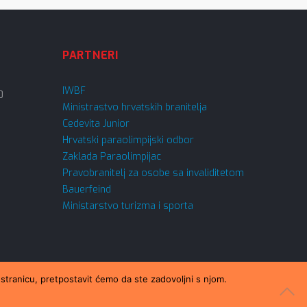
PARTNERI
IWBF
0
Ministrastvo hrvatskih branitelja
Cedevita Junior
Hrvatski paraolimpijski odbor
Zaklada Paraolimpijac
Pravobranitelj za osobe sa invaliditetom
Bauerfeind
Ministarstvo turizma i sporta
 stranicu, pretpostavit ćemo da ste zadovoljni s njom.
Oblikovao
Domino dizajn d.o.o.