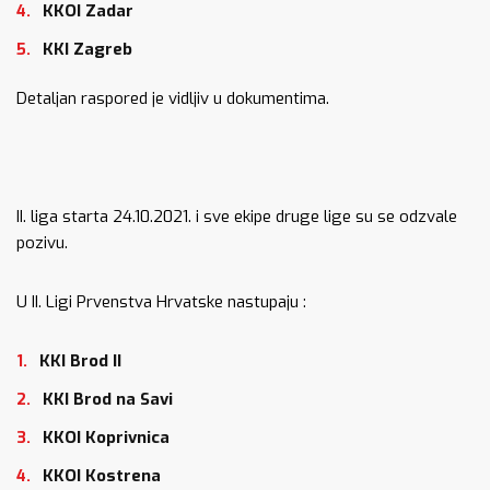
KKOI Zadar
KKI Zagreb
Detaljan raspored je vidljiv u dokumentima.
II. liga starta 24.10.2021. i sve ekipe druge lige su se odzvale
pozivu.
U II. Ligi Prvenstva Hrvatske nastupaju :
KKI Brod II
KKI Brod na Savi
KKOI Koprivnica
KKOI Kostrena