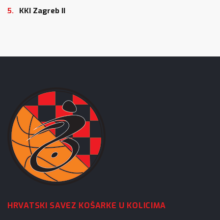
KKI Zagreb II
HRVATSKI SAVEZ KOŠARKE U KOLICIMA