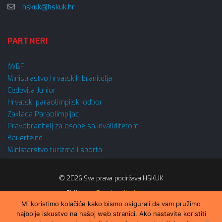
hskuk@hskuk.hr
PARTNERI
IWBF
Ministrastvo hrvatskih branitelja
Cedevita Junior
Hrvatski paraolimpijski odbor
Zaklada Paraolimpijac
Pravobranitelj za osobe sa invaliditetom
Bauerfeind
Ministarstvo turizma i sporta
© 2026 Sva prava podržava HSKUK
Oblikovao
Domino dizajn d.o.o.
Mi koristimo kolačiće kako bismo osigurali da vam pružimo
ZAPRATI NAS:
najbolje iskustvo na našoj web stranici. Ako nastavite koristiti