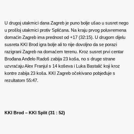
U drugoj utakmici dana Zagreb je puno bolje ušao u susret nego
u prošloj utakmici protiv Splićana. Na kraju prvog poluvremena
domaćin Zagreb ima prednost od +17 (32:15). U drugom dijelu
susreta KKI Brod igra bolje ali to nije dovoljno da se porazi
razigrani Zagreb na domaćem terenu. Kroz susret prvi centar
Brođana Anđelo Radoš zabija 23 koša, no s druge strane
uzvraćaju Alex Franjul s 14 koševa i Luka Bastalić koji kroz
kontre zabija 23 koša. KKI Zagreb očekivano pobjeđuje s
rezultatom 55:47.
KKI Brod – KKI Split (31 : 52)