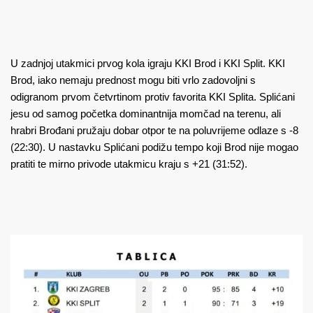
U zadnjoj utakmici prvog kola igraju KKI Brod i KKI Split. KKI
Brod, iako nemaju prednost mogu biti vrlo zadovoljni s
odigranom prvom četvrtinom protiv favorita KKI Splita. Splićani
jesu od samog početka dominantnija momčad na terenu, ali
hrabri Brođani pružaju dobar otpor te na poluvrijeme odlaze s -8
(22:30). U nastavku Splićani podižu tempo koji Brod nije mogao
pratiti te mirno privode utakmicu kraju s +21 (31:52).