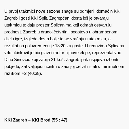
U prvoj utakmici nove sezone snage su odmjerili domaćin KKI
Zagreb i gosti KKI Split. Zagrepčani dosta lošije otvaraju
utakmicu te daju prostor Splićanima koji odmah ostvaruju
prednost. Zagreb u drugoj četvrtini, pogotovo u obrambenom
dijelu igre, izgleda dosta bolje te se vraćaju u utakmicu, a
rezultat na poluvremenu je 18:20 za goste. U redovima Splićana
vrlo učinkovit je bio glavni motor njihove ekipe, reprezentativac
Dino Sinovčić koji zabija 21 koš. Zagreb ipak uspijeva izboriti
pobjedu, zahvaljujući učinku u zadnjoj četvrtini, ali s minimalnom
razlikom +2 (40:38).
KKI Zagreb – KKI Brod (55 : 47)