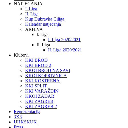
NATJECANJA
I. Liga
II. Liga
Kup Dubravka Ciliga
Kalendar natjecanja
ARHIVA
I. Liga
I. Liga 2020/2021
II. Liga
II. Liga 2020/2021
Klubovi
KKI BROD
KKI BROD 2
KKOI BROD NA SAVI
KKOI KOPRIVNICA
KKI KOSTRENA
KKI SPLIT
KKI VARAŽDIN
KKOI ZADAR
KKI ZAGREB
KKI ZAGREB 2
Reprezentacija
3X3
UHKSKUK
Press