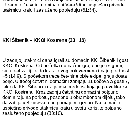
U zadnjoj četvrtini dominantni Varaždinci uspješno privode
utakmicu kraju i zasluženo pobjeđuju (61:34).
KKI Šibenik – KKOI Kostrena (33 : 16)
U zadnjoj utakmici dana igrali su domaćin KKI Šibenik i gost
KKOI Kostrena. Od početka domaćini igraju bolje i sigurniji
su u realizaciji te do kraja prvog poluvremena imaju prednost
+5 (14:9). S početkom treće četvrtine obje ekipe igraju dosta
bolje. U trećoj četvrtini domaćini zabijaju 11 koševa a gosti 7,
tako da KKI Šibenik i dalje ima prednost koja je prevelika za
KKOI Kostrenu. Kroz zadnju četvrtinu domaćini potpuno
dominiraju na parketu, posebno u obrambenom dijelu, tako
da zabijaju 8 koševa a ne primaju niti jedan. Na taj način
uspješno privode utakmicu kraju u svoju korist te potpuno
zasluženo pobjeđuju (33:16).