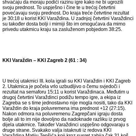
shvaćaju da moraju podići razinu igre kako ne bi ugrozili
svoju prednost. To uspješno i čine te u trećoj četvrtini
povećavaju svoju prednost. Do kraja treće četvrtine rezultat
je 30:18 u korist KKI Varaždina. U zadnjoj četvrtini Varaždinci
su također dosta bolji i mirniji što im omogućava da mirno
privedu utakmicu kraju sa zasluženom pobjedom 38:25.
KKI Varaždin – KKI Zagreb 2 (61 : 34)
U trećoj utakmici III. kola igrali su KKI Varaždin i KKI Zagreb
2. Utakmica je počela vrlo uzbudljivo o čemu svjedoči i
rezultat na semaforu 15:11 u korist Varaždinaca. Međutim u
drugoj četvrtini Varaždinci podižu tempo igre, a ekipa iz
Zagreba se s time jednostavno nije mogla nositi, tako da KKI
Varaždin do kraja poluvremena ima prednost +12 (27:15).
Nakon odmora na poluvremenu Zagrepčani igraju dosta
bolje ali to im nije dovoljno da nadoknade razliku iz prvog
dijela utakmice. Također Varaždinci uspješno odgovaraju s
druge strane. Svakako valja istaknuti iz redova KKI
Varaždina Matiju Tenšića koji kroz susret zabija čak 31 koš.