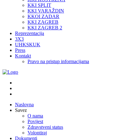
KKI SPLIT
KKI VARAŽDIN
KKOI ZADAR
KKI ZAGREB
KKI ZAGREB 2
Reprezentacija
3X3
UHKSKUK
Press
Kontakt
Pravo na pristup informacijama
Naslovna
Savez
O nama
Povijest
Zdravstveni status
Volontiraj
Dokumenti