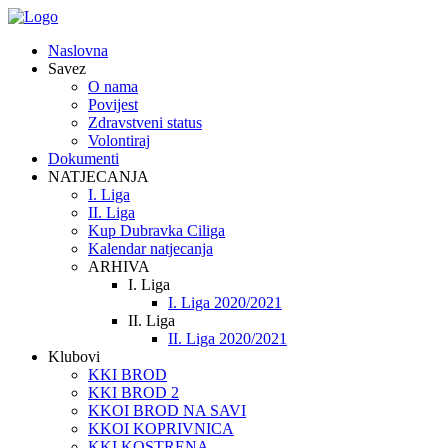
Naslovna
Savez
O nama
Povijest
Zdravstveni status
Volontiraj
Dokumenti
NATJECANJA
I. Liga
II. Liga
Kup Dubravka Ciliga
Kalendar natjecanja
ARHIVA
I. Liga
I. Liga 2020/2021
II. Liga
II. Liga 2020/2021
Klubovi
KKI BROD
KKI BROD 2
KKOI BROD NA SAVI
KKOI KOPRIVNICA
KKI KOSTRENA