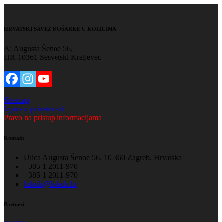
HRVATSKI SAVEZ KOŠARKE U KOLICIMA
A: Augusta Šenoe 56,
HR-10361 Sesvetski Kraljevec
Sitemap
Izjava o privatnosti
Pravo na pristup informacijama
Kontakt
Ulica Augusta Šenoe 56, 10 360 Zagreb, Hrvatska
+385 1 2011-970
+385 1 2011-970
hskuk@hskuk.hr
Partneri