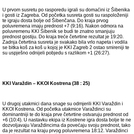
U prvom susretu po rasporedu igrali su domaćini iz Šibenika
i gosti iz Zagreba. Od početka susreta gosti su raspoloženiji
te igraju dosta bolje od Šibenčana. Do kraja prvog
poluvremena imaju prednost +7 (9:16). Nakon odmora na
poluvremenu KKI Šibenik se budi te znatno smanjuju
prednost gostiju. Do kraja treće četvrtine rezultat je 19:20.
Zadnja četvrtina susreta je svakako bila vrlo napeta i vodila
se bitka koš za koš u kojoj je KKI Zagreb 2 ostao smireniji te
su uspješno odnijeli pobjedu s razlikom +1 (26:27).
KKI Varaždin – KKOI Kostrena (38 : 25)
U drugoj utakmici dana snage su odmjerili KKI Varaždin i
KKOI Kostrena. Od početka utakmice Varaždinci su
dominantniji te do kraja prve četvrtine ostvaruju prednost od
+6 (10:4). U nastavku ekipa iz Kostrene igra dosta bolje te ne
dozvoljavaju Varaždincima da povećaju svoju prednost, tako
da je rezultat na kraju prvog poluvremena 18:12. Varaždinci