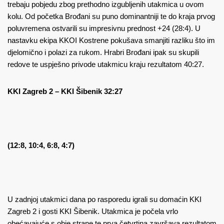
trebaju pobjedu zbog prethodno izgubljenih utakmica u ovom
kolu. Od početka Brođani su puno dominantniji te do kraja prvog
poluvremena ostvarili su impresivnu prednost +24 (28:4). U
nastavku ekipa KKOI Kostrene pokušava smanjiti razliku što im
djelomično i polazi za rukom. Hrabri Brođani ipak su skupili
redove te uspješno privode utakmicu kraju rezultatom 40:27.
KKI Zagreb 2 – KKI Šibenik 32:27
(12:8, 10:4, 6:8, 4:7)
U zadnjoj utakmici dana po rasporedu igrali su domaćin KKI
Zagreb 2 i gosti KKI Šibenik. Utakmica je počela vrlo
obećavajuće s obje strane te prva četvrtina završava rezultatom