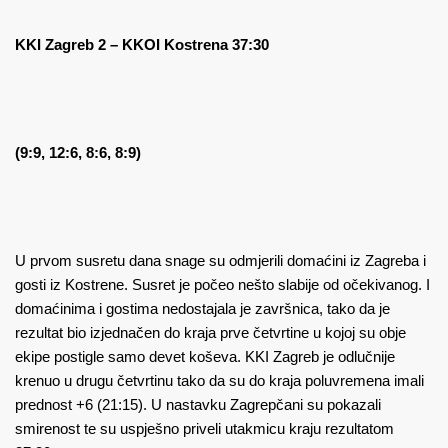
KKI Zagreb 2 – KKOI Kostrena 37:30
(9:9, 12:6, 8:6, 8:9)
U prvom susretu dana snage su odmjerili domaćini iz Zagreba i
gosti iz Kostrene. Susret je počeo nešto slabije od očekivanog. I
domaćinima i gostima nedostajala je završnica, tako da je
rezultat bio izjednačen do kraja prve četvrtine u kojoj su obje
ekipe postigle samo devet koševa. KKI Zagreb je odlučnije
krenuo u drugu četvrtinu tako da su do kraja poluvremena imali
prednost +6 (21:15). U nastavku Zagrepčani su pokazali
smirenost te su uspješno priveli utakmicu kraju rezultatom