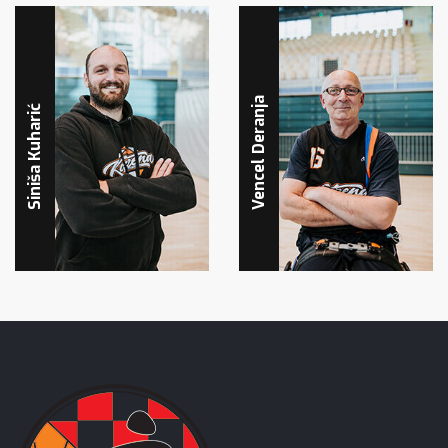
Vencel Deranja
Siniša Kuharić