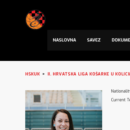
NASLOVNA
SAVEZ
DOKUME
HSKUK
>
II. HRVATSKA LIGA KOŠARKE U KOLIC
Nationalit
Current 