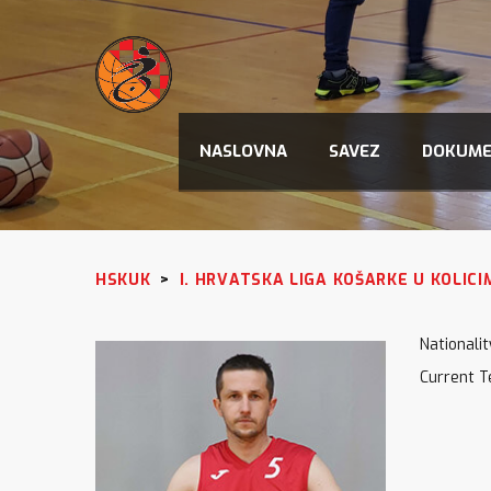
NASLOVNA
SAVEZ
DOKUME
HSKUK
>
I. HRVATSKA LIGA KOŠARKE U KOLICI
Nationalit
Current 