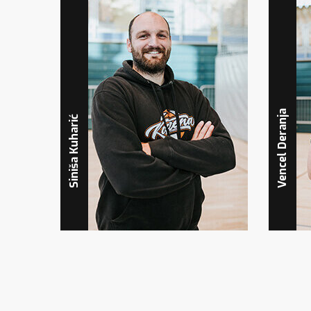
Vencel Deranja
Siniša Kuharić