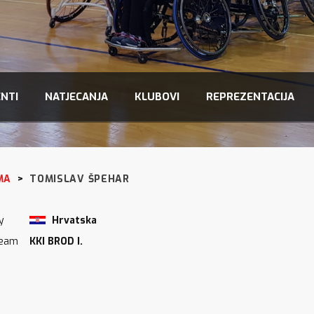
NTI
NATJECANJA
KLUBOVI
REPREZENTACIJA
MA
>
TOMISLAV ŠPEHAR
y
Hrvatska
Team
KKI BROD I.