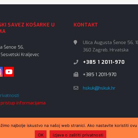
KI SAVEZ KOŠARKE U
KONTAKT
MA
Ulica Augusta Šenoe 56, 1
ta Šenoe 56,
360 Zagreb, Hrvatska
Sesvetski Kraljevec
+385 1 2011-970
+385 1 2011-970
hskuk@hskuk.hr
privatnosti
 pristup informacijama
žimo najbolje iskustvo na našoj web stranici. Ako nastavite koristiti ovu
ZAPRATI NAS:
OK
Izjava o zaštiti privatnosti