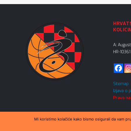
HRVATS
KOLICI
A: Augus
HR-10361 
Sitemap
Izjava o 
Pravo na
Mi koristimo kolačiće kako bismo osigurali da vam pru
© 2026 Sva prava podržava HSKUK