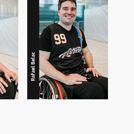
Nirvana Moschella
Rafael Belac