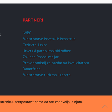
PARTNERI
IWBF
0
Ministrastvo hrvatskih branitelja
Cedevita Junior
Hrvatski paraolimpijski odbor
Zaklada Paraolimpijac
Pravobranitelj za osobe sa invaliditetom
Bauerfeind
Ministarstvo turizma i sporta
 stranicu, pretpostavit ćemo da ste zadovoljni s njom.
Oblikovao
Domino dizajn d.o.o.